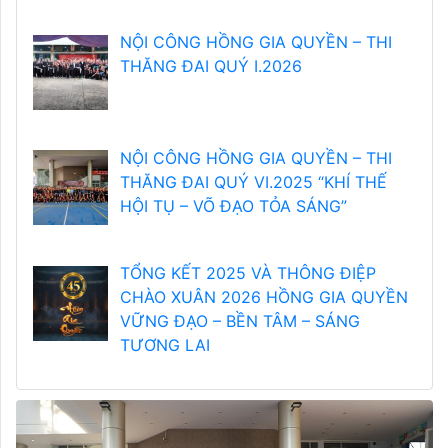
NỘI CÔNG HỒNG GIA QUYỀN – THI
THĂNG ĐAI QUÝ I.2026
NỘI CÔNG HỒNG GIA QUYỀN – THI
THĂNG ĐAI QUÝ VI.2025 “KHÍ THẾ
HỘI TỤ – VÕ ĐẠO TỎA SÁNG”
TỔNG KẾT 2025 VÀ THÔNG ĐIỆP
CHÀO XUÂN 2026 HỒNG GIA QUYỀN
VỮNG ĐẠO – BỀN TÂM – SÁNG
TƯƠNG LAI