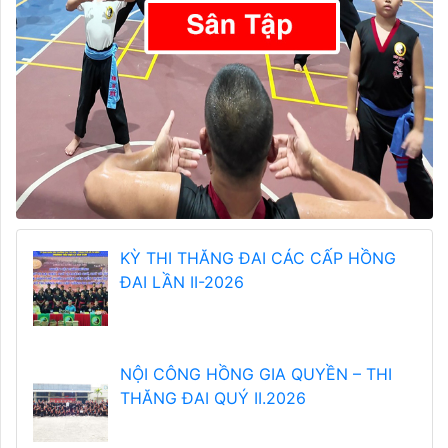
KỲ THI THĂNG ĐAI CÁC CẤP HỒNG
ĐAI LẦN II-2026
NỘI CÔNG HỒNG GIA QUYỀN – THI
THĂNG ĐAI QUÝ II.2026