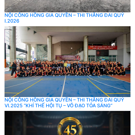
NỘI CÔNG HỒNG GIA QUYỀN – THI THĂNG ĐAI QUÝ
I.2026
NỘI CÔNG HỒNG GIA QUYỀN – THI THĂNG ĐAI QUÝ
VI.2025 “KHÍ THẾ HỘI TỤ – VÕ ĐẠO TỎA SÁNG”