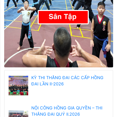
KỲ THI THĂNG ĐAI CÁC CẤP HỒNG
ĐAI LẦN II-2026
NỘI CÔNG HỒNG GIA QUYỀN – THI
THĂNG ĐAI QUÝ II.2026