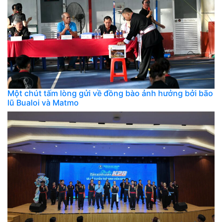
Một chút tấm lòng gửi về đồng bào ảnh hưởng bởi bão
lũ Bualoi và Matmo