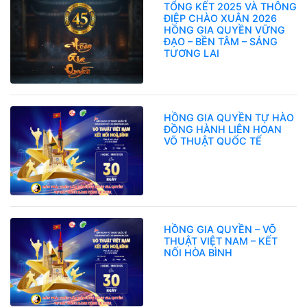
TỔNG KẾT 2025 VÀ THÔNG
ĐIỆP CHÀO XUÂN 2026
HỒNG GIA QUYỀN VỮNG
ĐẠO – BỀN TÂM – SÁNG
TƯƠNG LAI
HỒNG GIA QUYỀN TỰ HÀO
ĐỒNG HÀNH LIÊN HOAN
VÕ THUẬT QUỐC TẾ
HỒNG GIA QUYỀN – VÕ
THUẬT VIỆT NAM – KẾT
NỐI HÒA BÌNH