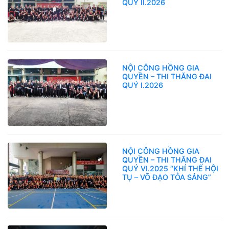
QUÝ II.2026
NỘI CÔNG HỒNG GIA
QUYỀN – THI THĂNG ĐAI
QUÝ I.2026
NỘI CÔNG HỒNG GIA
QUYỀN – THI THĂNG ĐAI
QUÝ VI.2025 “KHÍ THẾ HỘI
TỤ – VÕ ĐẠO TỎA SÁNG”