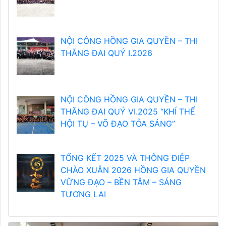
NỘI CÔNG HỒNG GIA QUYỀN – THI
THĂNG ĐAI QUÝ I.2026
NỘI CÔNG HỒNG GIA QUYỀN – THI
THĂNG ĐAI QUÝ VI.2025 “KHÍ THẾ
HỘI TỤ – VÕ ĐẠO TỎA SÁNG”
TỔNG KẾT 2025 VÀ THÔNG ĐIỆP
CHÀO XUÂN 2026 HỒNG GIA QUYỀN
VỮNG ĐẠO – BỀN TÂM – SÁNG
TƯƠNG LAI