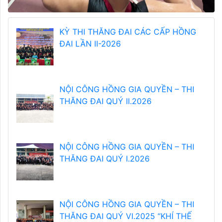
KỲ THI THĂNG ĐAI CÁC CẤP HỒNG
ĐAI LẦN II-2026
NỘI CÔNG HỒNG GIA QUYỀN – THI
THĂNG ĐAI QUÝ II.2026
NỘI CÔNG HỒNG GIA QUYỀN – THI
THĂNG ĐAI QUÝ I.2026
NỘI CÔNG HỒNG GIA QUYỀN – THI
THĂNG ĐAI QUÝ VI.2025 “KHÍ THẾ