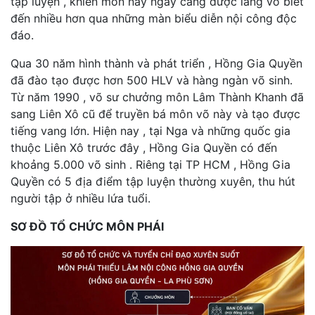
tập luyện , khiến môn này ngày càng được làng võ biết
đến nhiều hơn qua những màn biểu diễn nội công độc
đáo.
Qua 30 năm hình thành và phát triển , Hồng Gia Quyền
đã đào tạo được hơn 500 HLV và hàng ngàn võ sinh.
Từ năm 1990 , võ sư chưởng môn Lâm Thành Khanh đã
sang Liên Xô cũ để truyền bá môn võ này và tạo được
tiếng vang lớn. Hiện nay , tại Nga và những quốc gia
thuộc Liên Xô trước đây , Hồng Gia Quyền có đến
khoảng 5.000 võ sinh . Riêng tại TP HCM , Hồng Gia
Quyền có 5 địa điểm tập luyện thường xuyên, thu hút
người tập ở nhiều lứa tuổi.
SƠ ĐỒ TỔ CHỨC MÔN PHÁI